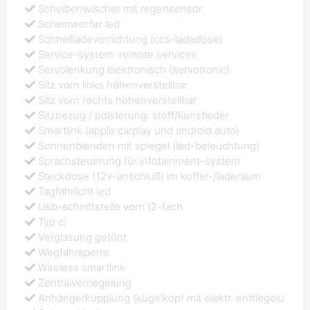
Scheibenwischer mit regensensor
Scheinwerfer led
Schnellladevorrichtung (ccs-ladedose)
Service-system: remote services
Servolenkung elektronisch (servotronic)
Sitz vorn links höhenverstellbar
Sitz vorn rechts höhenverstellbar
Sitzbezug / polsterung: stoff/kunstleder
Smartlink (apple carplay und android auto)
Sonnenblenden mit spiegel (led-beleuchtung)
Sprachsteuerung für infotainment-system
Steckdose (12v-anschluß) im koffer-/laderaum
Tagfahrlicht led
Usb-schnittstelle vorn (2-fach
Typ c)
Verglasung getönt
Wegfahrsperre
Wireless smartlink
Zentralverriegelung
Anhängerkupplung (kugelkopf mit elektr. entriegelu