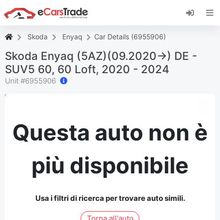
Installa l'app web di eCarsTrade, aggiungila alla
schermata iniziale e ricevi aggiornamenti
immediati.
Skoda
Enyaq
Car Details (6955906)
Installa
Annulla
Skoda Enyaq (5AZ)(09.2020->) DE -
SUV5 60, 60 Loft, 2020 - 2024
Unit #
6955906
Questa auto non è
più disponibile
Usa i filtri di ricerca per trovare auto simili.
Torna all'auto