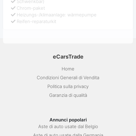
Schwenkbar)
Chrom-paket
Heizungs-/klimaanlage: wärmepumpe
Reifen-reparaturkit
eCarsTrade
Home
Condizioni Generali di Vendita
Politica sulla privacy
Garanzia di qualità
Annunci popolari
Aste di auto usate dal Belgio
Aste di auto usate dalla Germania