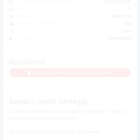
Data Prima Immatricolazione
01/01/2024
Porte
5
Motore
Elettrico
Classe di emissione
n/a
CO₂
n/a
Colore
Argentato
Documenti
Accedi per vedere il report dell'ispezione
Scopri i nostri vantaggi
Ampia scelta di auto da società di leasing, noleggi a
breve termine e concessionarie
Commissioni ridotte e tariffe trasparenti