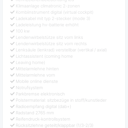
Klimaanlage climatronic 2-zonen
Kombiinstrument digital (virtual cockpit)
Ladekabel mit typ 2-stecker (mode 3)
Ladeleistung hv-batterie erhöht
100 kw
Lendenwirbelstütze sitz vorn links
Lendenwirbelstütze sitz vorn rechts
Lenksäule (lenkrad) verstellbar (vertikal / axial)
Lichtassistent (coming home
Leaving home)
Mittelarmlehne hinten
Mittelarmlehne vorn
Mobile online dienste
Notrufsystem
Parkbremse elektronisch
Polstermaterial: sitzbezüge in stoff/kunstleder
Radioempfang digital (dab+)
Radstand 2765 mm
Reifendruck-kontrollsystem
Rücksitzlehne geteilt/klappbar (1/3-2/3)