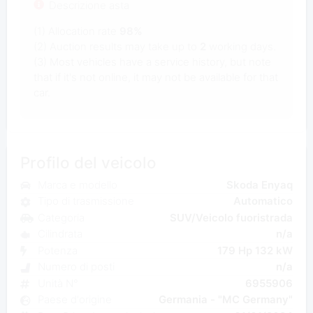
Descrizione asta
(1) Allocation rate
98%
(2) Auction results may take up to
2
working days.
(3) Most vehicles have a service history, but note
that if it's not online, it may not be available for that
car.
Profilo del veicolo
Marca e modello
Skoda Enyaq
Tipo di trasmissione
Automatico
Categoria
SUV/Veicolo fuoristrada
Cilindrata
n/a
Potenza
179 Hp 132 kW
Numero di posti
n/a
Unità N°
6955906
Paese d'origine
Germania - "MC Germany"