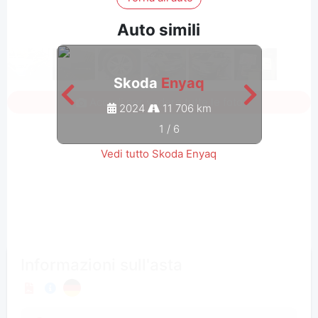
Auto simili
Skoda
Enyaq
Accedi per vedere tutte le foto
2024
11 706 km
1
/
6
Vedi tutto Skoda Enyaq
Informazioni sull'asta