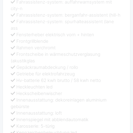
Fahrassistenz-system: auffahrwarnsystem mit
city-n
Fahrassistenz-system: berganfahr-assistent (hill-h
Fahrassistenz-system: spurhalteassistent (lane
ass
Fensterheber elektrisch vorn + hinten
Frontgrillblende
Rahmen verchromt
Frontscheibe in wärmeschutzverglasung
(akustikglas
Gepäckraumabdeckung / rollo
Getriebe für elektrofahrzeug
Hv-batterie 62 kwh brutto / 58 kwh netto
Heckleuchten led
Heckscheibenwischer
Innenausstattung: dekoreinlagen aluminium
gebürste
Innenausstattung: loft
Innenspiegel mit abblendautomatik
Karosserie: 5-türig
Kennzeichenbeleuchtung led