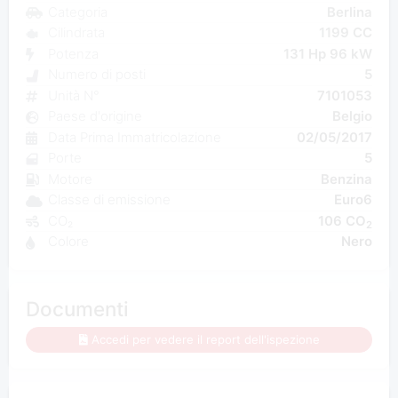
Categoria
Berlina
Cilindrata
1199 CC
Potenza
131 Hp 96 kW
Numero di posti
5
Unità N°
7101053
Paese d'origine
Belgio
Data Prima Immatricolazione
02/05/2017
Porte
5
Motore
Benzina
Classe di emissione
Euro6
CO₂
106 CO
2
Colore
Nero
Documenti
Accedi per vedere il report dell'ispezione