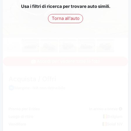
Usa i filtri di ricerca per trovare auto simili.
Torna all'auto
Accedi per vedere tutte le foto
Acquista / Offri
Margine - IVA non detraibile
Pronto per il ritiro
In arrivo a breve
Luogo di ritiro
Belgium
Venditore
Solaf NV