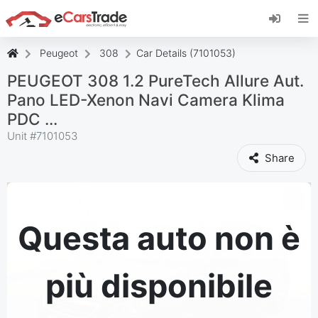
Installa l'app web di eCarsTrade, aggiungila alla
schermata iniziale e ricevi aggiornamenti
immediati.
Peugeot
308
Car Details (7101053)
Installa
Annulla
PEUGEOT 308 1.2 PureTech Allure Aut.
Pano LED-Xenon Navi Camera Klima
PDC ...
Unit #
7101053
Share
Questa auto non è
più disponibile