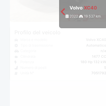
Volvo
XC40
2022
19 537 km
Profilo del veicolo
Marca e modello
Volvo XC4
Tipo di trasmissione
Automatic
Categoria
n/
Cilindrata
1477 C
Potenza
180 Hp 132 k
Numero di posti
Unità N°
705179