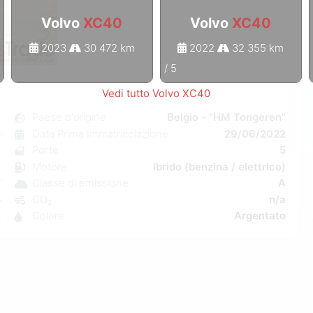
Volvo
XC40
Volvo
XC40
2023
30 472 km
2022
32 355 km
1
/
5
Vedi tutto Volvo XC40
0
Paese d'origine
Belgio - "HM Tongeren"
o
Data Prima Immatricolazione
29/06/2022
a
Porte
5
C
Motore
Ibrido (benzina / elettrico)
W
Classe di emissione
A
5
CO₂
n/a
2
Colore
Argentato