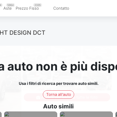
4
5964
2335
Aste
Prezzo Fisso
Contatto
GHT DESIGN DCT
 auto non è più disp
Usa i filtri di ricerca per trovare auto simili.
Torna all'auto
Accedi per vedere tutte le foto
Auto simili