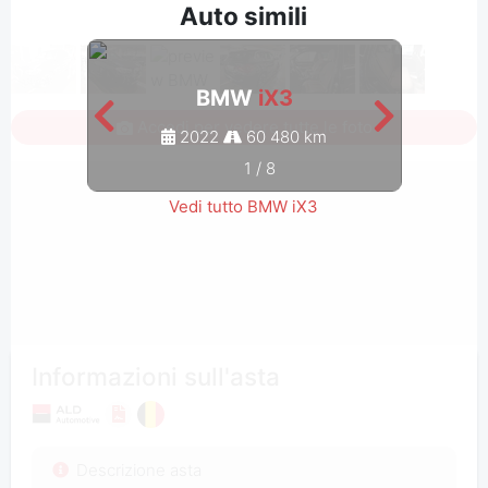
Auto simili
BMW
iX3
Accedi per vedere tutte le foto
2022
60 480 km
1
/
8
Vedi tutto BMW iX3
Informazioni sull'asta
Descrizione asta