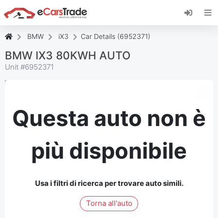
Installa l'app web di eCarsTrade, aggiungila alla
schermata iniziale e ricevi aggiornamenti
immediati.
BMW
iX3
Car Details (6952371)
Installa
Annulla
BMW IX3 80KWH AUTO
Unit #
6952371
Questa auto non è
più disponibile
Usa i filtri di ricerca per trovare auto simili.
Torna all'auto