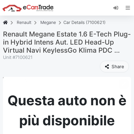
Installa l'app web di eCarsTrade, aggiungila alla
schermata iniziale e ricevi aggiornamenti
immediati.
Renault
Megane
Car Details (7100621)
Installa
Annulla
Renault Megane Estate 1.6 E-Tech Plug-
in Hybrid Intens Aut. LED Head-Up
Virtual Navi KeylessGo Klima PDC ...
Unit #
7100621
Share
Questa auto non è
più disponibile