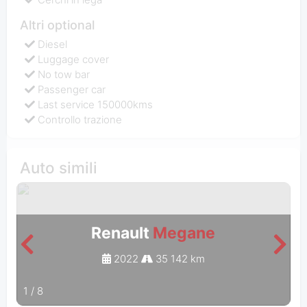
Altri optional
Diesel
Luggage cover
No tow bar
Passenger car
Last service 150000kms
Controllo trazione
Auto simili
Renault
Megane
2022
35 142 km
1
/
8