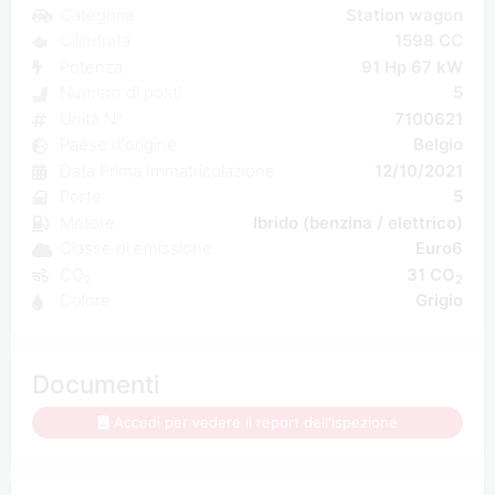
Categoria
Station wagon
Cilindrata
1598 CC
Potenza
91 Hp 67 kW
Numero di posti
5
Unità N°
7100621
Paese d'origine
Belgio
Data Prima Immatricolazione
12/10/2021
Porte
5
Motore
Ibrido (benzina / elettrico)
Classe di emissione
Euro6
CO₂
31 CO
2
Colore
Grigio
Documenti
Accedi per vedere il report dell'ispezione