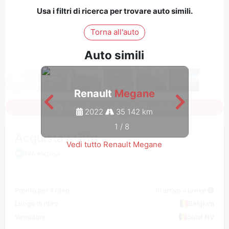
Usa i filtri di ricerca per trovare auto simili.
Torna all'auto
Auto simili
Renault
Megane
Accedi per vedere tutte le foto
2022
35 142 km
1
/
8
Acquista / Offri
Vedi tutto Renault Megane
IVA esclusa
Pronto per il ritiro
In arrivo a breve
Luogo di ritiro
Belgium
Venditore
Solaf NV