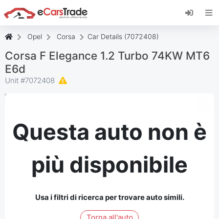
Installa l'app web di eCarsTrade, aggiungila alla
schermata iniziale e ricevi aggiornamenti
immediati.
Opel
Corsa
Car Details (7072408)
Installa
Annulla
Corsa F Elegance 1.2 Turbo 74KW MT6
E6d
Unit #
7072408
Questa auto non è
più disponibile
Usa i filtri di ricerca per trovare auto simili.
Torna all'auto