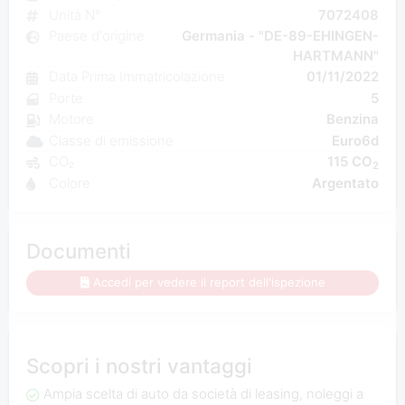
Unità N°
7072408
Paese d'origine
Germania - "DE-89-EHINGEN-
HARTMANN"
Data Prima Immatricolazione
01/11/2022
Porte
5
Motore
Benzina
Classe di emissione
Euro6d
CO₂
115 CO
2
Colore
Argentato
Documenti
Accedi per vedere il report dell'ispezione
Scopri i nostri vantaggi
Ampia scelta di auto da società di leasing, noleggi a