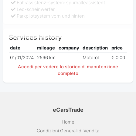
Fahrassistenz-system: spurhalteassistent
Led-scheinwerfer
Parkpilotsystem vorn und hinten
Services history
date
mileage
company
description
price
01/01/2024
2596 km
Motoröl
€ 0,00
Accedi per vedere lo storico di manutenzione
completo
eCarsTrade
Home
Condizioni Generali di Vendita