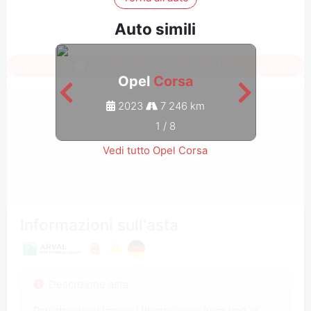
Auto simili
Accedi per vedere tutte le foto
Opel
Corsa
2023
7 246 km
1
/
8
Vedi tutto Opel Corsa
Informazioni sull'asta
Descrizione asta
Pay attention! Image / Photos wins from text in